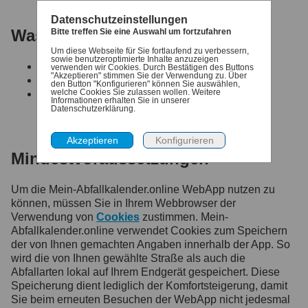
Datenschutzeinstellungen
Was möchten Sie tun?
Bitte treffen Sie eine Auswahl um fortzufahren
Um diese Webseite für Sie fortlaufend zu verbessern,
sowie benutzeroptimierte Inhalte anzuzeigen
Für den Denk-dran Service registrieren
verwenden wir Cookies. Durch Bestätigen des Buttons
"Akzeptieren" stimmen Sie der Verwendung zu. Über
Anmelden für die Profilverwaltung
den Button "Konfigurieren" können Sie auswählen,
welche Cookies Sie zulassen wollen. Weitere
Ihre Zugangsdaten anfordern
Informationen erhalten Sie in unserer
Datenschutzerklärung.
Mindestvoraussetzungen
Um die Mein-Abfallkalender.online WebApp nutzen zu
können, müssen Sie in Ihrem Webbrowser der
Verwendung von
Cookies
zustimmen. Mein-
Abfallkalender.online verwendet Cookies zum Speichern
der von Ihnen gemachten Angaben innerhalb der App. So
wird die von Ihnen gewählte Straße als auch die
Abfallarten lokal auf Ihrem Endgerät gespeichert. Diese
Speicherung dient lediglich der Komfortsteigerung, damit
Sie beim erneuten Besuchen der WebApp nicht jedesmal