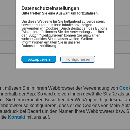
Datenschutzeinstellungen
Bitte treffen Sie eine Auswahl um fortzufahren
Um diese Webseite für Sie fortlaufend zu verbessern,
sowie benutzeroptimierte Inhalte anzuzeigen
verwenden wir Cookies. Durch Bestätigen des Buttons
Gemeinde Antrifttal
"Akzeptieren" stimmen Sie der Verwendung zu. Über
den Button "Konfigurieren" können Sie auswählen,
welche Cookies Sie zulassen wollen. Weitere
Informationen erhalten Sie in unserer
Datenschutzerklärung.
Für den Denk-dran Service registrieren
en, müssen Sie in Ihrem Webbrowser der Verwendung von
Cook
rhalb der App. So wird die von Ihnen gewählte Straße als auch
damit Sie beim erneuten Besuchen der WebApp nicht jedesmal a
rowser so konfigurieren, dass er die Cookies von Mein-Abfallkal
ausdruck bei Bedarf um den Namen Ihres Webbrowsers bzw. Sm
itte
Kontakt
mit uns auf.