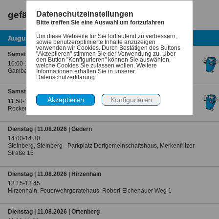
gefährliche Abfälle Haushalte
Datenschutzeinstellungen
Bitte treffen Sie eine Auswahl um fortzufahren
Um diese Webseite für Sie fortlaufend zu verbessern,
August 2026
sowie benutzeroptimierte Inhalte anzuzeigen
verwenden wir Cookies. Durch Bestätigen des Buttons
"Akzeptieren" stimmen Sie der Verwendung zu. Über
Samstag | 08.08.2026 | Münzenberg
heute
den Button "Konfigurieren" können Sie auswählen,
10:00-11:30
welche Cookies Sie zulassen wollen. Weitere
Gambach, Gambach - Kirmesplatz, Kneibenweg
Informationen erhalten Sie in unserer
Datenschutzerklärung.
Samstag | 08.08.2026 | Rockenberg
heute
11:50-13:20
Rockenberg, Parkplatz Wettertalhalle, Ziegelgasse 11
Dienstag | 11.08.2026 | Gedern
14:00-14:30
Steinberg, Steinberg - Parkplatz Dorfgemeinschaftshaus, Merkenfritzer
Straße 15
Dienstag | 11.08.2026 | Hirzenhain
13:15-13:45
Hirzenhain, Feuerwehrgerätehaus, Robert-Eichenauer Weg 1
Dienstag | 11.08.2026 | Ortenberg