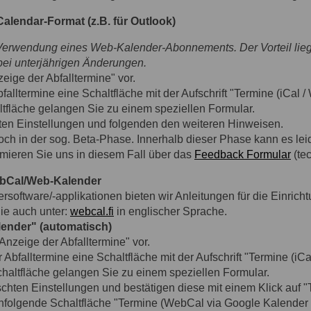
alendar-Format (z.B. für Outlook)
Verwendung eines Web-Kalender-Abonnements. Der Vorteil liegt
bei unterjährigen Änderungen.
ige der Abfalltermine" vor.
alltermine eine Schaltfläche mit der Aufschrift "Termine (iCal /
ltfläche gelangen Sie zu einem speziellen Formular.
hten Einstellungen und folgenden den weiteren Hinweisen.
och in der sog. Beta-Phase. Innerhalb dieser Phase kann es lei
mieren Sie uns in diesem Fall über das
Feedback Formular
(te
ebCal/Web-Kalender
rsoftware/-applikationen bieten wir Anleitungen für die Einric
ie auch unter:
webcal.fi
in englischer Sprache.
ender" (automatisch)
nzeige der Abfalltermine" vor.
Abfalltermine eine Schaltfläche mit der Aufschrift "Termine (iCa
chaltfläche gelangen Sie zu einem speziellen Formular.
schten Einstellungen und bestätigen diese mit einem Klick auf 
chfolgende Schaltfläche "Termine (WebCal via Google Kalender