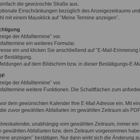
einfach die gewünschte Straße aus.
ptionale Einschränkungen bezüglich des Anzeigezeitraums und / 
hl mit einem Mausklick auf "Meine Termine anzeigen".
ichtigung
ige der Abfalltermine" vor.
falltermine ein weiteres Formular.
resse ein und klicken Sie anschließend auf "E-Mail-Erinnerung 
ur Bestätigung.
eldungen auf dem Bildschirm bzw. in dieser Bestätigungs-E-Ma
DF
ige der Abfalltermine" vor.
falltermine weitere Funktionen. Die Schaltflächen zum anforde
vor dem gewünschten Kalender Ihre E-Mail Adresse ein. Mit ei
die zuvor gewählten Abfallarten im gewählten Zeitraum als PD
Jahreskalender, unabhängig vom gewählten Zeitraum, immer ein 
n gewählten Abfallarten bzw. dem Zeitraum vorgenommen habe
mine anzeigen" bestätigen. Nur dann wirkt sich die Änderung a