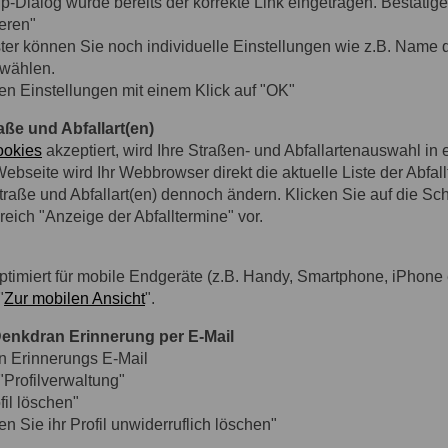
p-Dialog wurde bereits der korrekte Link eingetragen. Bestätig
eren"
er können Sie noch individuelle Einstellungen wie z.B. Name 
swählen.
en Einstellungen mit einem Klick auf "OK"
ße und Abfallart(en)
okies
akzeptiert, wird Ihre Straßen- und Abfallartenauswahl in
ebseite wird Ihr Webbrowser direkt die aktuelle Liste der Abfal
raße und Abfallart(en) dennoch ändern. Klicken Sie auf die Sch
eich "Anzeige der Abfalltermine" vor.
timiert für mobile Endgeräte (z.B. Handy, Smartphone, iPhone e
"
Zur mobilen Ansicht
".
Denkdran Erinnerung per E-Mail
an Erinnerungs E-Mail
"Profilverwaltung"
fil löschen"
n Sie ihr Profil unwiderruflich löschen"